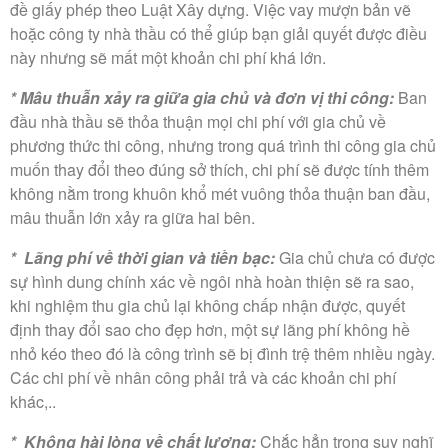
đề giấy phép theo Luật Xây dựng. Việc vay mượn bản vẽ
hoặc công ty nhà thầu có thể giúp bạn giải quyết được điều
này nhưng sẽ mất một khoản chi phí khá lớn.
* Mâu thuẫn xảy ra giữa gia chủ và đơn vị thi công:
Ban
đầu nhà thầu sẽ thỏa thuận mọi chi phí với gia chủ về
phương thức thi công, nhưng trong quá trình thi công gia chủ
muốn thay đổi theo đúng sở thích, chi phí sẽ được tính thêm
không nằm trong khuôn khổ mét vuông thỏa thuận ban đầu,
mâu thuẫn lớn xảy ra giữa hai bên.
* Lãng phí về thời gian và tiền bạc:
Gia chủ chưa có được
sự hình dung chính xác về ngôi nhà hoàn thiện sẽ ra sao,
khi nghiệm thu gia chủ lại không chấp nhận được, quyết
định thay đổi sao cho đẹp hơn, một sự lãng phí không hề
nhỏ kéo theo đó là công trình sẽ bị đình trệ thêm nhiều ngày.
Các chi phí về nhân công phải trả và các khoản chi phí
khác,..
* Không hài lòng về chất lượng:
Chắc hẳn trong suy nghĩ