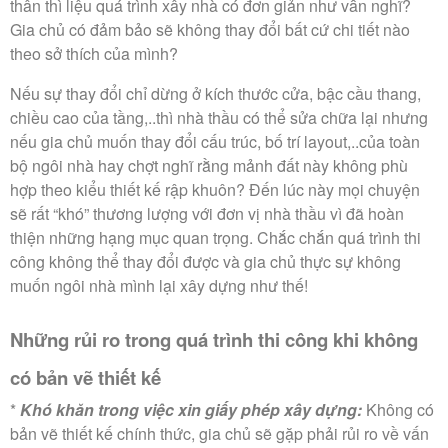
thân thì liệu quá trình xây nhà có đơn giản như vẫn nghĩ?
Gia chủ có đảm bảo sẽ không thay đổi bất cứ chi tiết nào
theo sở thích của mình?
Nếu sự thay đổi chỉ dừng ở kích thước cửa, bậc cầu thang,
chiều cao của tầng,..thì nhà thầu có thể sửa chữa lại nhưng
nếu gia chủ muốn thay đổi cấu trúc, bố trí layout,..của toàn
bộ ngôi nhà hay chợt nghĩ rằng mảnh đất này không phù
hợp theo kiểu thiết kế rập khuôn? Đến lúc này mọi chuyện
sẽ rất “khó” thương lượng với đơn vị nhà thầu vì đã hoàn
thiện những hạng mục quan trọng. Chắc chắn quá trình thi
công không thể thay đổi được và gia chủ thực sự không
muốn ngôi nhà mình lại xây dựng như thế!
Những rủi ro trong quá trình thi công khi không
có bản vẽ thiết kế
*
Khó khăn trong việc xin giấy phép xây dựng:
Không có
bản vẽ thiết kế chính thức, gia chủ sẽ gặp phải rủi ro về vấn