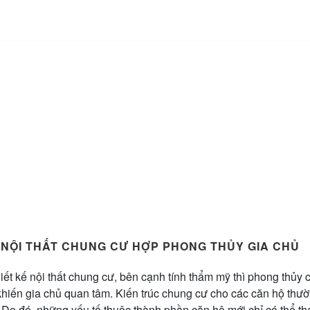
 NỘI THẤT CHUNG CƯ HỢP PHONG THỦY GIA CHỦ
iết kế nội thất chung cư, bên cạnh tính thẩm mỹ thì phong thủy 
khiến gia chủ quan tâm. Kiến trúc chung cư cho các căn hộ thườ
 Do đó, những yếu tố thuộc thành phần căn hộ mới chỉ có thể tha