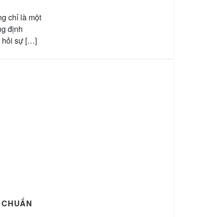
 chỉ là một
ng định
i hỏi sự […]
G CHUẨN