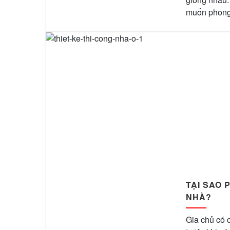
muốn phong t
TẠI SAO 
NHÀ?
Gia chủ có c