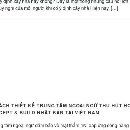
ó ý định xây nhà hay không? Đây là một trong những câu hỏi lớn 
uy nghĩ của mỗi người khi có ý định xây nhà Hiện nay, […]
CH THIẾT KẾ TRUNG TÂM NGOẠI NGỮ THU HÚT HỌ
EPT & BUILD NHẬT BẢN TẠI VIỆT NAM
ung tâm ngoại ngữ đảm bảo về mặt thẩm mỹ, đáp ứng công năng