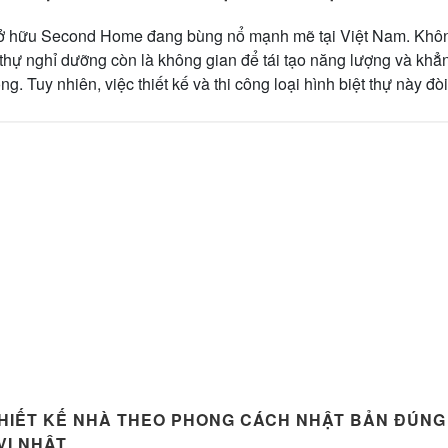
ở hữu Second Home đang bùng nổ mạnh mẽ tại Việt Nam. Không
t thự nghỉ dưỡng còn là không gian để tái tạo năng lượng và khẳ
g. Tuy nhiên, việc thiết kế và thi công loại hình biệt thự này đò
THIẾT KẾ NHÀ THEO PHONG CÁCH NHẬT BẢN ĐÚN
VỊ NHẬT