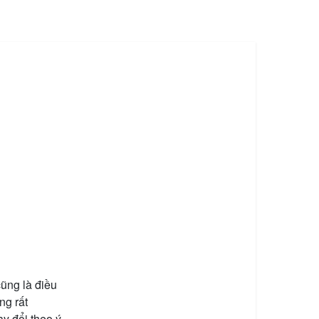
cũng là điều
ng rất
y đổi theo ý