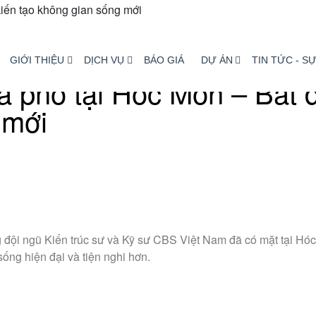
GIỚI THIỆU
DỊCH VỤ
BÁO GIÁ
DỰ ÁN
TIN TỨC - SỰ
à phố tại Hóc Môn – Bắt đ
 mới
đội ngũ Kiến trúc sư và Kỹ sư CBS Việt Nam đã có mặt tại Hóc
ống hiện đại và tiện nghi hơn.