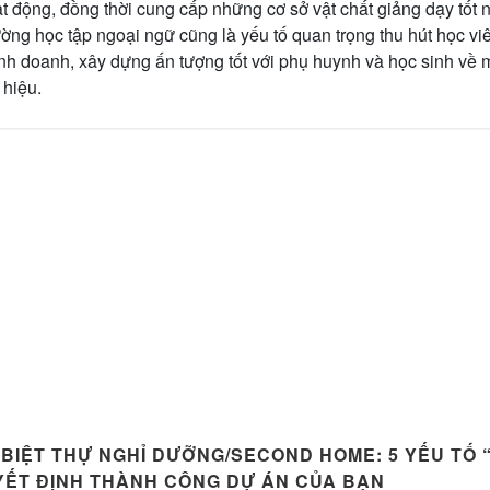
t động, đồng thời cung cấp những cơ sở vật chất giảng dạy tốt 
ường học tập ngoại ngữ cũng là yếu tố quan trọng thu hút học viê
inh doanh, xây dựng ấn tượng tốt với phụ huynh và học sinh về 
 hiệu.
 BIỆT THỰ NGHỈ DƯỠNG/SECOND HOME: 5 YẾU TỐ
YẾT ĐỊNH THÀNH CÔNG DỰ ÁN CỦA BẠN