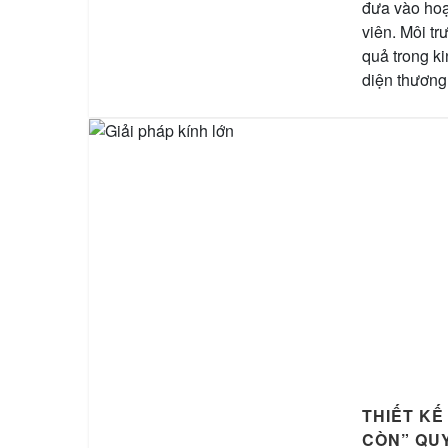
đưa vào hoạ
viên. Môi tr
quả trong k
diện thương
THIẾT KẾ
CÒN” QU