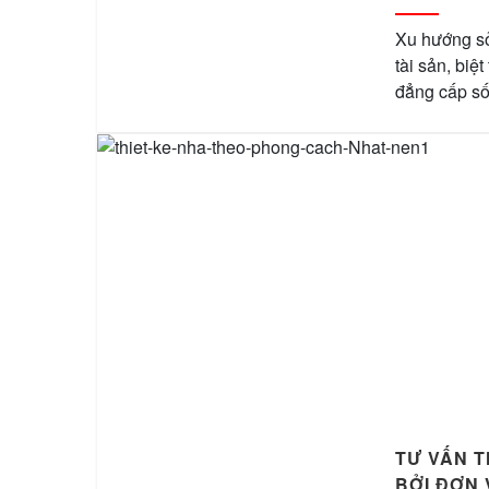
Xu hướng s
tài sản, biệ
đẳng cấp sốn
TƯ VẤN 
BỞI ĐƠN 