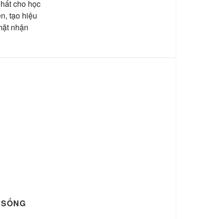
nhất cho học
n, tạo hiệu
mặt nhận
 “SỐNG