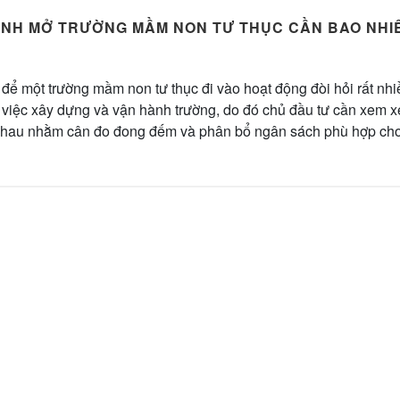
ANH MỞ TRƯỜNG MẦM NON TƯ THỤC CẦN BAO NHI
 để một trường mầm non tư thục đi vào hoạt động đòi hỏi rất nhi
 việc xây dựng và vận hành trường, do đó chủ đầu tư cần xem x
nhau nhằm cân đo đong đếm và phân bổ ngân sách phù hợp ch