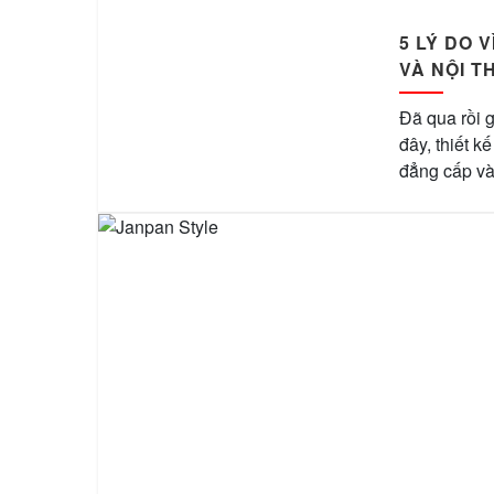
5 LÝ DO 
VÀ NỘI T
Đã qua rồi g
đây, thiết k
đẳng cấp và