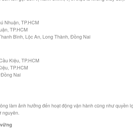
Phú Nhuận, TP.HCM
huận, TP.HCM
Thanh Bình, Lộc An, Long Thành, Đồng Nai
 Cầu Kiệu, TP.HCM
Kiệu, TP.HCM
h Đồng Nai
hông làm ảnh hưởng đến hoạt động vận hành cũng như quyền lợi 
iữ nguyên.
 vững