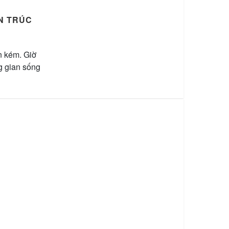
ẾN TRÚC
ốn kém. Giờ
ng gian sống