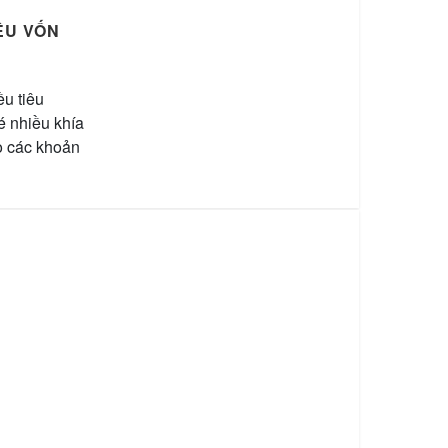
ÊU VỐN
ều tiêu
é nhiều khía
o các khoản