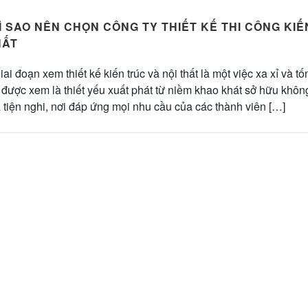
VÌ SAO NÊN CHỌN CÔNG TY THIẾT KẾ THI CÔNG KI
HẤT
iai đoạn xem thiết kế kiến trúc và nội thất là một việc xa xỉ và t
ế được xem là thiết yếu xuất phát từ niềm khao khát sở hữu khô
 tiện nghi, nơi đáp ứng mọi nhu cầu của các thành viên […]