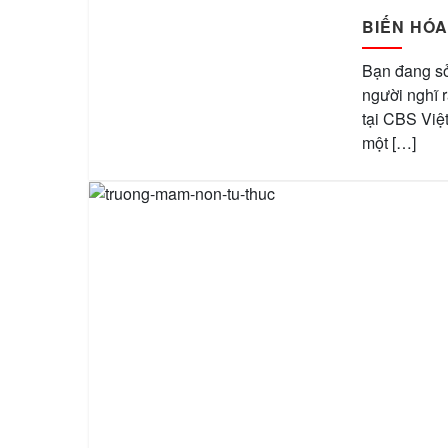
BIẾN HÓA
Bạn đang sở
người nghĩ r
tại CBS Việ
một […]