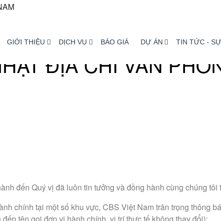
GIỚI THIỆU
DỊCH VỤ
BÁO GIÁ
DỰ ÁN
TIN TỨC - SỰ
HẬT ĐỊA CHỈ VĂN PHÒ
ành đến Quý vị đã luôn tin tưởng và đồng hành cùng chúng tôi t
ành chính tại một số khu vực, CBS Việt Nam trân trọng thông bá
ến tên gọi đơn vị hành chính, vị trí thực tế không thay đổi):