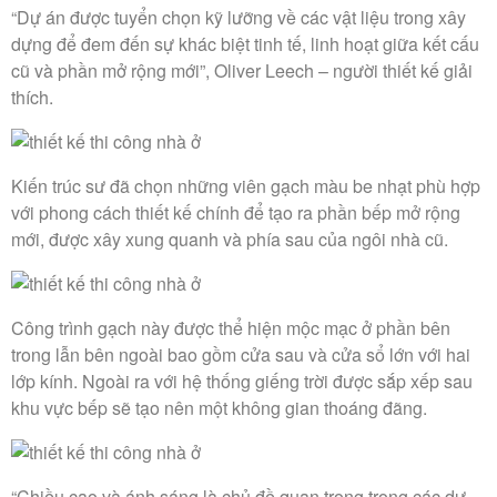
“Dự án được tuyển chọn kỹ lưỡng về các vật liệu trong xây
dựng để đem đến sự khác biệt tinh tế, linh hoạt giữa kết cấu
cũ và phần mở rộng mới”, Oliver Leech – người thiết kế giải
thích.
Kiến trúc sư đã chọn những viên gạch màu be nhạt phù hợp
với phong cách thiết kế chính để tạo ra phần bếp mở rộng
mới, được xây xung quanh và phía sau của ngôi nhà cũ.
Công trình gạch này được thể hiện mộc mạc ở phần bên
trong lẫn bên ngoài bao gồm cửa sau và cửa sổ lớn với hai
lớp kính. Ngoài ra với hệ thống giếng trời được sắp xếp sau
khu vực bếp sẽ tạo nên một không gian thoáng đãng.
“Chiều cao và ánh sáng là chủ đề quan trọng trong các dự