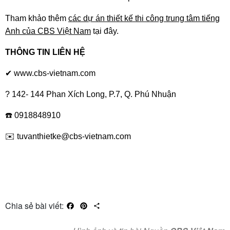
Tham khảo thêm
các dự án thiết kế thi công trung tâm tiếng
Anh của CBS Việt Nam
tại đây.
THÔNG TIN LIÊN HỆ
✔ www.cbs-vietnam.com
? 142- 144 Phan Xích Long, P.7, Q. Phú Nhuận
☎️ 0918848910
✉️ tuvanthietke@cbs-vietnam.com
Chia sẻ bài viết:
Facebook
Pinterest
Share