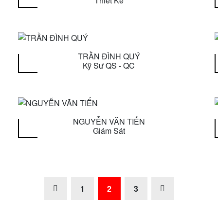
Thiết Kế
TRẦN ĐÌNH QUÝ
Kỹ Sư QS - QC
NGUYỄN VĂN TIẾN
Giám Sát
1
2
3