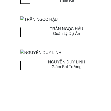
Thiết Kế
TRẦN NGỌC HẬU
Quản Lý Dự Án
NGUYỄN DUY LINH
Giám Sát Trưởng