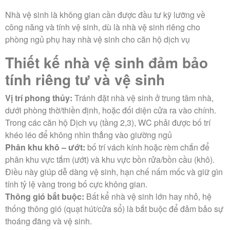
Nhà vệ sinh là không gian cần được đầu tư kỹ lưỡng về
công năng và tính vệ sinh, dù là nhà vệ sinh riêng cho
phòng ngủ phụ hay nhà vệ sinh cho căn hộ dịch vụ
Thiết kế nhà vệ sinh đảm bảo
tính riêng tư và vệ sinh
Vị trí phong thủy:
Tránh đặt nhà vệ sinh ở trung tâm nhà,
dưới phòng thờ/thiền định, hoặc đối diện cửa ra vào chính.
Trong các căn hộ Dịch vụ (tầng 2,3), WC phải được bố trí
khéo léo để không nhìn thẳng vào giường ngủ
Phân khu khô – ướt:
bố trí vách kính hoặc rèm chắn để
phân khu vực tắm (ướt) và khu vực bồn rửa/bồn cầu (khô).
Điều này giúp dễ dàng vệ sinh, hạn chế nấm mốc và giữ gìn
tính tỷ lệ vàng trong bố cực không gian.
Thông gió bắt buộc:
Bất kể nhà vệ sinh lớn hay nhỏ, hệ
thống thông gió (quạt hút/cửa sổ) là bắt buộc để đảm bảo sự
thoáng đãng và vệ sinh.