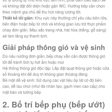
và không đặt đối diện hoặc gần WC. Hướng bếp cần chọn
theo mệnh gia chủ để thu hút năng lượng tốt.
Thiết kế tối giản:
Khu vực này thường chỉ yêu cầu bồn rửa,
bến điện hoặc bếp từ nhỏ và không gian lưu trữ thực phẩm
chay đơn giản. Màu sắc trang nhã, hài hòa (trắng, gỗ sáng)
sẽ làm tăng sự thanh tịnh.
Giải pháp thông gió và vệ sinh
Dù nấu nướng đơn giản, bếp chay vẫn cần được thông gió
tốt để tránh tích tụ hơi ẩm hoặc mùi
Hệ thống thông gió độc lập: Lắp đặt quạt thông gió hoặc cửa
sổ thoáng khí để duy trì không gian thoáng đãng
Bề mặt dễ vệ sinh: Sử dụng các vật liệu ốp lát có độ bền
cao, dễ lau chùi (như đá nhân tạo, gạch men cao cấp) cho
mặt bàn và tường bếp
2. Bố trí bếp phụ (bếp ướt)