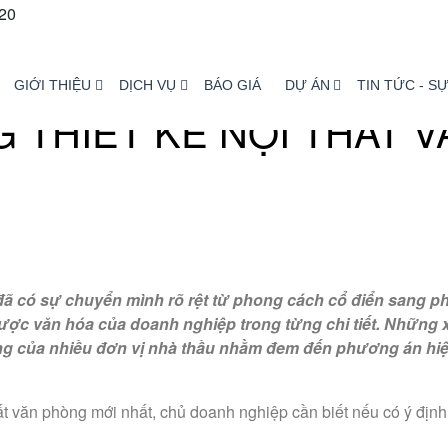
GIỚI THIỆU
DỊCH VỤ
BÁO GIÁ
DỰ ÁN
TIN TỨC - SỰ
 THIẾT KẾ NỘI THẤT V
 đã có sự chuyển mình rõ rệt từ phong cách cổ điển sang p
được văn hóa của doanh nghiệp trong từng chi tiết. Những 
phòng của nhiều đơn vị nhà thầu nhằm đem đến phương án hi
ất văn phòng mới nhất, chủ doanh nghiệp cần biết nếu có ý định 