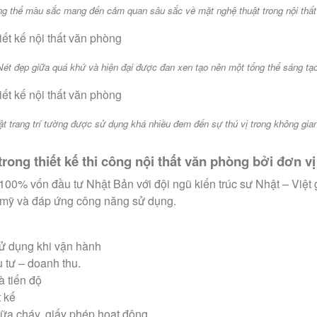
ng thể màu sắc mang đến cảm quan sâu sắc về mặt nghệ thuật trong nội thấ
Nét đẹp giữa quá khứ và hiện đại được đan xen tạo nên một tổng thể sáng tạ
t trang trí tường được sử dụng khá nhiều đem đến sự thú vị trong không gia
 trong thiết kế thi công nội thất văn phòng bởi đơn v
0% vốn đầu tư Nhật Bản với đội ngũ kiến trúc sư Nhật – Việt g
m mỹ và đáp ứng công năng sử dụng.
ử dụng khi vận hành
u tư – doanh thu.
à tiến độ
t kế
ữa cháy, giấy phép hoạt động.