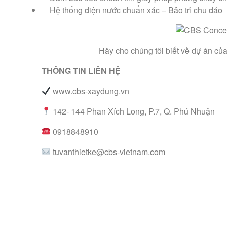
Hệ thống điện nước chuẩn xác – Bảo trì chu đáo
Hãy cho chúng tôi biết về dự án của
THÔNG TIN LIÊN HỆ
www.cbs-xaydung.vn
142- 144 Phan Xích Long, P.7, Q. Phú Nhuận
0918848910
tuvanthietke@cbs-vietnam.com