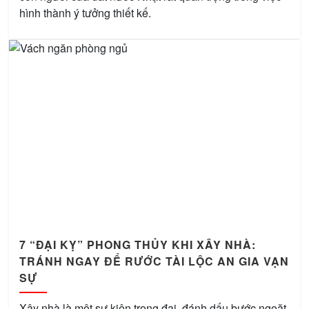
hình thành ý tưởng thiết kế.
7 “ĐẠI KỴ” PHONG THỦY KHI XÂY NHÀ:
TRÁNH NGAY ĐỂ RƯỚC TÀI LỘC AN GIA VẠN
SỰ
Xây nhà là một sự kiện trọng đại, đánh dấu bước ngoặt