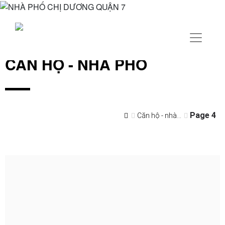
CĂN HỘ - NHÀ PHỐ
Page 4
Căn hộ - nhà...