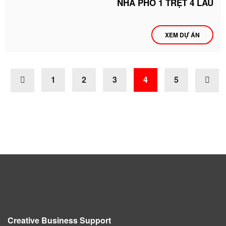
NHÀ PHỐ 1 TRỆT 4 LẦU
XEM DỰ ÁN
1
2
3
4
5
Creative Business Support