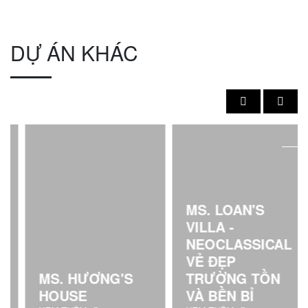
DỰ ÁN KHÁC
MS. LOAN'S
VILLA -
NEOCLASSICAL
VẺ ĐẸP
MS. HƯƠNG'S
TRƯỜNG TỒN
HOUSE
VÀ BỀN BỈ