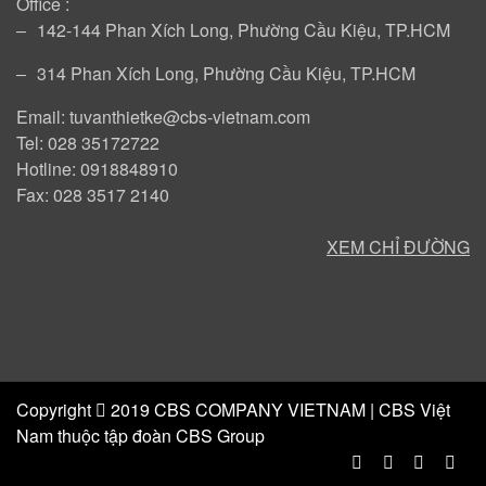
Office :
‒
142-144 Phan Xích Long, Phường Cầu Kiệu, TP.HCM
‒
314 Phan Xích Long, Phường Cầu Kiệu, TP.HCM
Email: tuvanthietke@cbs-vietnam.com
Tel: 028 35172722
Hotline: 0918848910
Fax: 028 3517 2140
XEM CHỈ ĐƯỜNG
Copyright
2019 CBS COMPANY VIETNAM | CBS Việt
Nam thuộc tập đoàn CBS Group