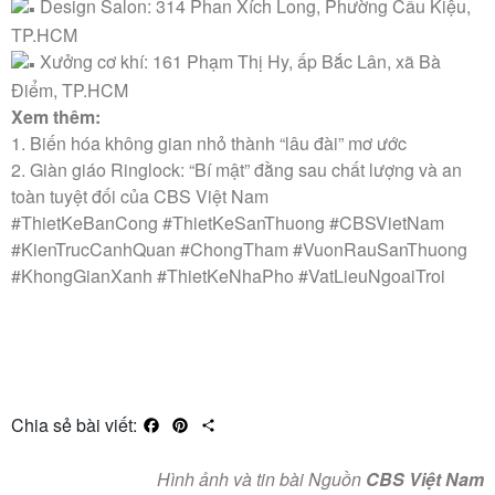
Design Salon: 314 Phan Xích Long, Phường Cầu Kiệu,
TP.HCM
Xưởng cơ khí: 161 Phạm Thị Hy, ấp Bắc Lân, xã Bà
Điểm, TP.HCM
Xem thêm:
1.
Biến hóa không gian nhỏ thành “lâu đài” mơ ước
2.
Giàn giáo Ringlock: “Bí mật” đằng sau chất lượng và an
toàn tuyệt đối của CBS Việt Nam
#ThietKeBanCong #ThietKeSanThuong #CBSVietNam
#KienTrucCanhQuan #ChongTham #VuonRauSanThuong
#KhongGianXanh #ThietKeNhaPho #VatLieuNgoaiTroi
Chia sẻ bài viết:
Facebook
Pinterest
Share
Hình ảnh và tin bài Nguồn
CBS Việt Nam