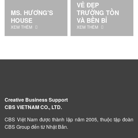
VẺ ĐẸP
MS. HƯƠNG'S
TRƯỜNG TỒN
HOUSE
VÀ BỀN BỈ
XEM THÊM
XEM THÊM
Creative Business Support
CBS VIETNAM CO., LTD.
CBS Việt Nam được
thành lập năm 2005
, thuộc tập đoàn
CBS Group đến từ Nhật Bản.